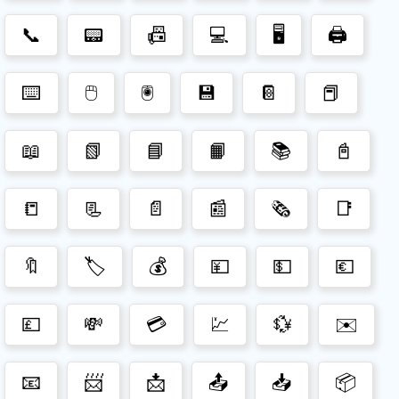
📞
📟
📠
💻
🖥️
🖨️
⌨️
🖱️
🖲️
💾
📔
📕
📖
📗
📘
📙
📚
📓
📒
📃
📄
📰
🗞️
📑
🔖
🏷️
💰
💴
💵
💶
💷
💸
💳
💹
💱
✉️
📧
📨
📩
📤
📥
📦