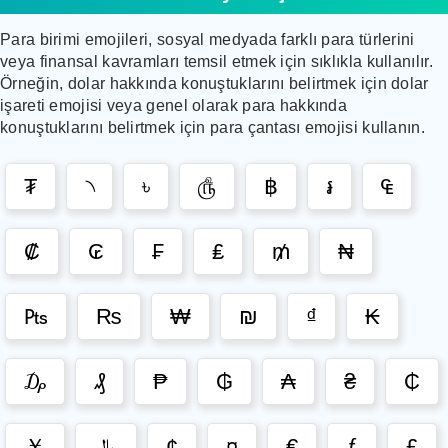
Para birimi emojileri, sosyal medyada farklı para türlerini
veya finansal kavramları temsil etmek için sıklıkla kullanılır.
Örneğin, dolar hakkında konuştuklarını belirtmek için dolar
işareti emojisi veya genel olarak para hakkında
konuştuklarını belirtmek için para çantası emojisi kullanın.
₮
৲
৳
௹
฿
៛
₠
₡
₢
₣
₤
₥
₦
₧
₨
₩
₪
₫
₭
₯
₰
₱
₲
₳
₴
₵
￥
﷼
¢
¤
€
ƒ
£