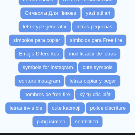
Символы Для Никовs
yazi stilleri
lettertype generator
letras pequenas
simbolos para copiar
simbolos para Free fire
Emojis Diferentes
modificador de letras
symbols for instagram
cute symbols
ecriture instagram
letras copiar y pegar
nombres de free fire
ký tự đặc biệt
letras invisible
cute kaomoji
police d'écriture
pubg isimleri
sembolleri