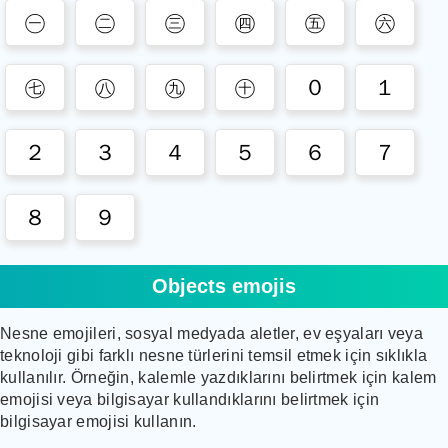
㊀
㊁
㊂
㊃
㊄
㊅
㊆
㊇
㊈
㊉
０
１
２
３
４
５
６
７
８
９
Objects emojis
Nesne emojileri, sosyal medyada aletler, ev eşyaları veya
teknoloji gibi farklı nesne türlerini temsil etmek için sıklıkla
kullanılır. Örneğin, kalemle yazdıklarını belirtmek için kalem
emojisi veya bilgisayar kullandıklarını belirtmek için
bilgisayar emojisi kullanın.