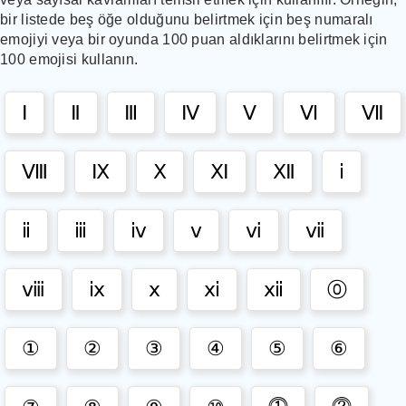
bir listede beş öğe olduğunu belirtmek için beş numaralı
Heart
emojis
emojiyi veya bir oyunda 100 puan aldıklarını belirtmek için
100 emojisi kullanın.
Animal
emojis
Ⅰ
Ⅱ
Ⅲ
Ⅳ
Ⅴ
Ⅵ
Ⅶ
Pictograph
emojis
Ⅷ
Ⅸ
Ⅹ
Ⅺ
Ⅻ
ⅰ
Smiley
emojis
ⅱ
ⅲ
ⅳ
ⅴ
ⅵ
ⅶ
People
emojis
ⅷ
ⅸ
ⅹ
ⅺ
ⅻ
⓪
Gestures
emojis
Arrows
①
②
③
④
⑤
⑥
emojis
Clothing