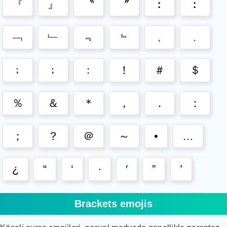
『
』
〝
〞
︰
︰
﹁
﹂
﹃
﹄
﹐
﹒
﹔
﹔
﹕
！
＃
＄
％
＆
＊
，
．
：
；
？
＠
～
•
…
¿
“
‘
·
′
”
’
Brackets emojis