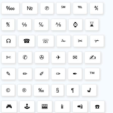
‱
№
℗
℠
℡
℀
℁
℅
℆
⅍
⌚
⌛
☊
☎
☏
✁
✂
✃
✄
✆
✇
✈
✉
✍
✎
✏
✐
✑
✒
™
©
®
‰
§
¶
💺
🎮
🕹️
🎰
📱
📲
☎️