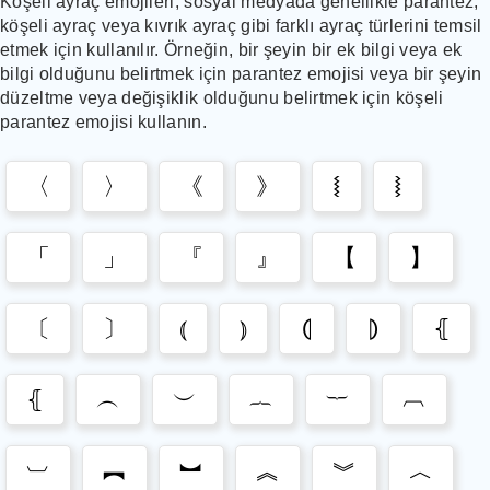
Köşeli ayraç emojileri, sosyal medyada genellikle parantez,
köşeli ayraç veya kıvrık ayraç gibi farklı ayraç türlerini temsil
etmek için kullanılır. Örneğin, bir şeyin bir ek bilgi veya ek
bilgi olduğunu belirtmek için parantez emojisi veya bir şeyin
düzeltme veya değişiklik olduğunu belirtmek için köşeli
parantez emojisi kullanın.
〈
〉
《
》
⧙
⧘
「
」
『
』
【
】
〔
〕
⦅
⦆
⦇
⦈
⦃
⦃
︵
︶
︷
︸
︹
︺
︻
︼
︽
︾
︿