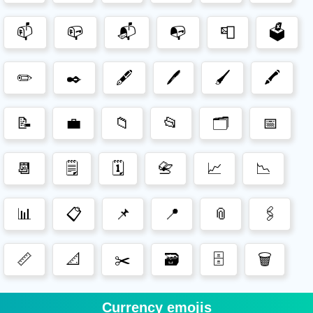
📫
📪
📬
📭
📮
🗳️
✏️
✒️
🖋️
🖊️
🖌️
🖍️
📝
💼
📁
📂
🗂️
📅
📆
🗒️
🗓️
📇
📈
📉
📊
📋
📌
📍
📎
🖇️
📏
📐
✂️
🗃️
🗄️
🗑️
Currency emojis