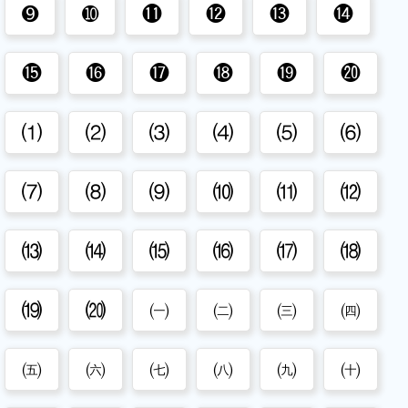
➒
➓
⓫
⓬
⓭
⓮
Brackets
emojis
⓯
⓰
⓱
⓲
⓳
⓴
⑴
⑵
⑶
⑷
⑸
⑹
⑺
⑻
⑼
⑽
⑾
⑿
⒀
⒁
⒂
⒃
⒄
⒅
⒆
⒇
㈠
㈡
㈢
㈣
㈤
㈥
㈦
㈧
㈨
㈩