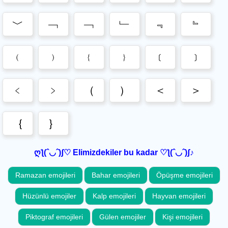
﹀
﹁
﹁
﹂
﹃
﹄
﹙
﹚
﹛
﹜
﹝
﹞
﹤
﹥
（
）
＜
＞
｛
｝
ღƪ(ˆ◡ˆ)ʃ♡ Elimizdekiler bu kadar ♡ƪ(ˆ◡ˆ)ʃ♪
Ramazan emojileri
Bahar emojileri
Öpüşme emojileri
Hüzünlü emojiler
Kalp emojileri
Hayvan emojileri
Piktograf emojileri
Gülen emojiler
Kişi emojileri