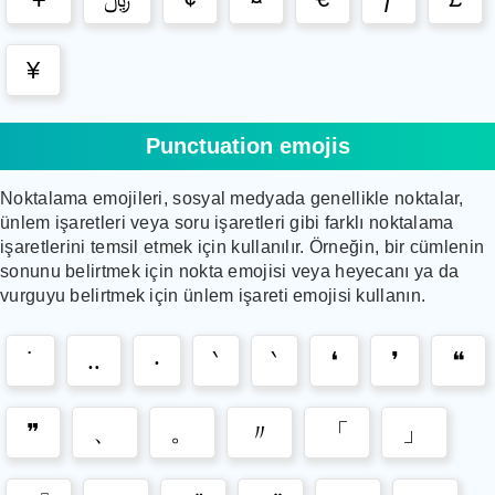
¥
Punctuation emojis
Noktalama emojileri, sosyal medyada genellikle noktalar,
ünlem işaretleri veya soru işaretleri gibi farklı noktalama
işaretlerini temsil etmek için kullanılır. Örneğin, bir cümlenin
sonunu belirtmek için nokta emojisi veya heyecanı ya da
vurguyu belirtmek için ünlem işareti emojisi kullanın.
˙
‥
‧
‵
‵
❛
❜
❝
❞
、
。
〃
「
」