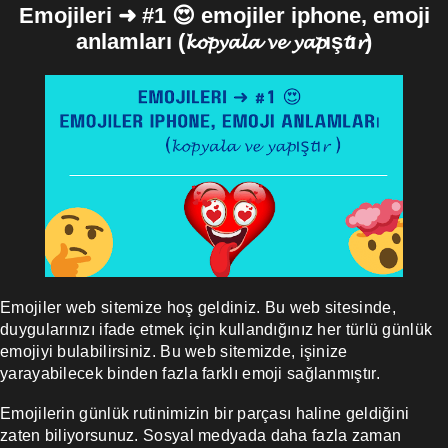
Emojileri ➜ #1 😍 emojiler iphone, emoji
anlamları (𝓴𝓸𝓹𝔂𝓪𝓵𝓪 𝓿𝓮 𝔂𝓪𝓹ış𝓽ı𝓻)
Emojiler web sitemize hoş geldiniz. Bu web sitesinde,
duygularınızı ifade etmek için kullandığınız her türlü günlük
emojiyi bulabilirsiniz. Bu web sitemizde, işinize
yarayabilecek binden fazla farklı emoji sağlanmıştır.
Emojilerin günlük rutinimizin bir parçası haline geldiğini
zaten biliyorsunuz. Sosyal medyada daha fazla zaman