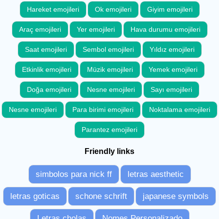
Hareket emojileri
Ok emojileri
Giyim emojileri
Araç emojileri
Yer emojileri
Hava durumu emojileri
Saat emojileri
Sembol emojileri
Yıldız emojileri
Etkinlik emojileri
Müzik emojileri
Yemek emojileri
Doğa emojileri
Nesne emojileri
Sayı emojileri
Nesne emojileri
Para birimi emojileri
Noktalama emojileri
Parantez emojileri
Friendly links
simbolos para nick ff
letras aesthetic
letras goticas
schone schrift
japanese symbols
Letras cholas
Nomes Personalizado